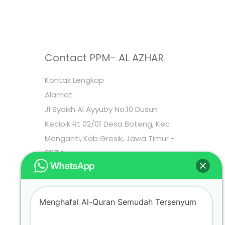
Contact PPM- AL AZHAR
Kontak Lengkap
Alamat :
Jl Syaikh Al Ayyuby No.10 Dusun
Kecipik Rt 02/01 Desa Boteng, Kec
Menganti, Kab Gresik, Jawa Timur -
61174
Phone :
CS PPM AL-AZHAR 0858 7865 9555
Email : cs@ppm-alazhar.com
Menghafal Al-Quran Semudah Tersenyum