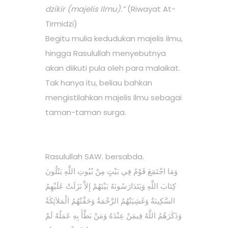
dzikir (majelis Ilmu).”
(Riwayat At-
Tirmidzi)
Begitu mulia kedudukan majelis ilmu,
hingga Rasulullah menyebutnya
akan diikuti pula oleh para malaikat.
Tak hanya itu, beliau bahkan
mengistilahkan majelis ilmu sebagai
taman-taman surga.
Rasulullah SAW. bersabda.
وَمَا اجْتَمَعَ قَوْمٌ فِي بَيْتٍ مِنْ بُيُوتِ اللَّهِ يَتْلُونَ
كِتَابَ اللَّهِ وَيَتَدَارَسُونَهُ بَيْنَهُمْ إِلاَّ نَزَلَتْ عَلَيْهِمُ
السَّكِينَةُ وَغَشِيَتْهُمُ الرَّحْمَةُ وَحَفَّتْهُمُ الْمَلاَئِكَةُ
وَذَكَرَهُمُ اللَّهُ فِيمَنْ عِنْدَهُ وَمَنْ بَطَّأَ بِهِ عَمَلُهُ لَمْ