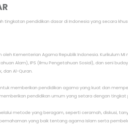
AR
h tingkatan pendidikan dasar di Indonesia yang secara khus
sun oleh Kementerian Agama Republik Indonesia. Kurikulum 
huan Alam), IPS (Ilmu Pengetahuan Sosial), dan seni budaya
, dan Al-Quran.
n untuk memberikan pendidikan agama yang kuat dan memper
untuk memberikan pendidikan umum yang setara dengan tingkat 
melalui metode yang beragam, seperti ceramah, diskusi, tany
n pemahaman yang baik tentang agama Islam serta pembela