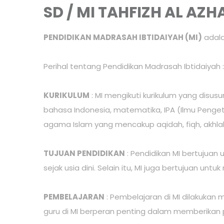
SD / MI TAHFIZH AL AZH
PENDIDIKAN MADRASAH IBTIDAIYAH (MI)
adala
Perihal tentang Pendidikan Madrasah Ibtidaiyah :
KURIKULUM
: MI mengikuti kurikulum yang disu
bahasa Indonesia, matematika, IPA (Ilmu Pengeta
agama Islam yang mencakup aqidah, fiqh, akhlak
TUJUAN PENDIDIKAN
: Pendidikan MI bertujua
sejak usia dini. Selain itu, MI juga bertujuan 
PEMBELAJARAN
: Pembelajaran di MI dilakukan 
guru di MI berperan penting dalam memberika