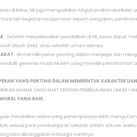
jaran di kelas, MI juga mengadakan kegiatan ekstrakurikule
ntara lain kegiatan keagamaan seperti pengajian, pembacaa
YA
: Setelah menyelesaikan pendidikan di MI, siswa dapat mel
sah Aliyah (MA), atau sekolah umum lainnya.
RAKAT
: MI memiliki peran penting dalam menjaga dan me
m mendidik generasi muda Muslim yang memiliki pemahaman a
I PERAN YANG PENTING DALAM MEMBENTUK KARAKTER D
IDIKAN AGAMA YANG KUAT DENGAN PEMBELAJARAN UMUM YANG
MORAL YANG BAIK.
aan Pendidikan Islami yang penerapannya lebih mengutam
n sesuai porsi pembelajaran sekolah dalam satuan waktu t
ang bisa dibanggakan Keluarga nantinya.