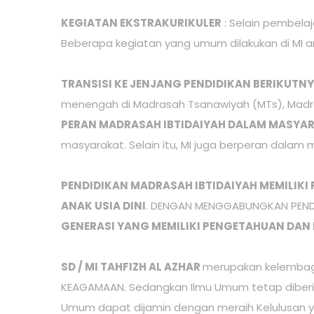
KEGIATAN EKSTRAKURIKULER
: Selain pembela
Beberapa kegiatan yang umum dilakukan di MI a
TRANSISI KE JENJANG PENDIDIKAN BERIKUTN
menengah di Madrasah Tsanawiyah (MTs), Madra
PERAN MADRASAH IBTIDAIYAH DALAM MASYA
masyarakat. Selain itu, MI juga berperan dala
PENDIDIKAN MADRASAH IBTIDAIYAH MEMILIK
ANAK USIA DINI
. DENGAN MENGGABUNGKAN PEND
GENERASI YANG MEMILIKI PENGETAHUAN DAN 
SD / MI TAHFIZH AL AZHAR
merupakan kelembag
KEAGAMAAN. Sedangkan Ilmu Umum tetap diberika
Umum dapat dijamin dengan meraih Kelulusan y